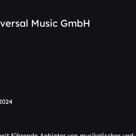
iversal Music GmbH
On Tour
Music
 2024
Videos
weit führende Anbieter von musikalischer und