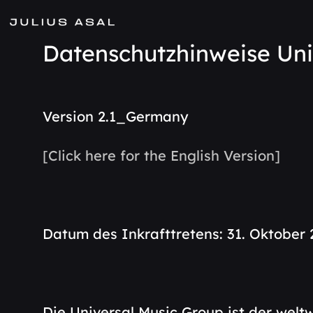
Skip
to
main
Datenschutzhinweise Un
content
Version 2.1_Germany
[Click here for the English Version]
Datum des Inkrafttretens: 31. Oktober
Die Universal Music Group ist der welt